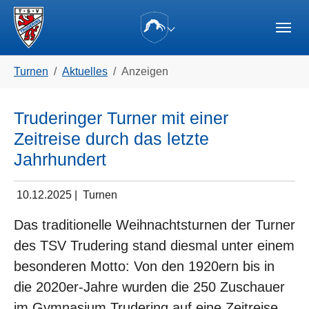
Skip to main navigation
Zum Hauptinhalt springen
Skip to page footer
(current)
Sie sind hier:
Turnen
Aktuelles
Anzeigen
Truderinger Turner mit einer
Zeitreise durch das letzte
Jahrhundert
10.12.2025
|
Turnen
Das traditionelle Weihnachtsturnen der Turner
des TSV Trudering stand diesmal unter einem
besonderen Motto: Von den 1920ern bis in
die 2020er-Jahre wurden die 250 Zuschauer
im Gymnasium Trudering auf eine Zeitreise