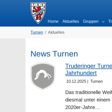
Skip to main navigation
Zum Hauptinhalt springen
Skip to page footer
(current)
Home
Aktuelles
Gruppen
Tr
Subm
Sie sind hier:
Turnen
Aktuelles
News Turnen
Truderinger Turner
Jahrhundert
10.12.2025
|
Turnen
Das traditionelle We
diesmal unter einem 
2020er-Jahre…